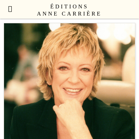
ÉDITIONS
ANNE CARRIÈRE
NOUVEAUTÉS
LITTÉRATURE FRANÇAISE
LITTÉRATURE ÉTRANGÈRE
NON FICTION
ANNE CARRIÈRE UNIVERS
SEX APPEAL
CATALOGUE
AUTEURS
LE COLLECTIF
CONTACT
PROFESSIONNELS