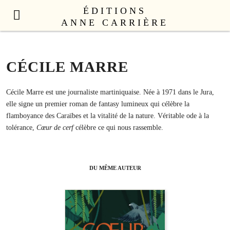
ÉDITIONS
ANNE CARRIÈRE
NOUVEAUTÉS
LITTÉRATURE FRANÇAISE
CÉCILE MARRE
LITTÉRATURE ÉTRANGÈRE
NON FICTION
Cécile Marre est une journaliste martiniquaise. Née à 1971 dans le Jura,
elle signe un premier roman de fantasy lumineux qui célèbre la
ANNE CARRIÈRE UNIVERS
flamboyance des Caraïbes et la vitalité de la nature. Véritable ode à la
SEX APPEAL
tolérance,
Cœur de cerf
célèbre ce qui nous rassemble.
CATALOGUE
AUTEURS
DU MÊME AUTEUR
LE COLLECTIF
CONTACT
PROFESSIONNELS