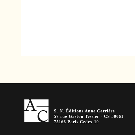
S. N. Éditions Anne Carrière
57 rue Gaston Tessier - CS 50061
75166 Paris Cedex 19