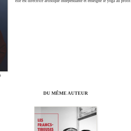
elle est directrice artistique indépendante et enseigne le yoga au profit
D
DU MÊME AUTEUR