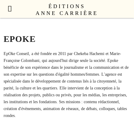
ÉDITIONS
ANNE CARRIÈRE
NOUVEAUTÉS
LITTÉRATURE FRANÇAISE
EPOKE
LITTÉRATURE ÉTRANGÈRE
NON FICTION
EpOke Conseil, a été fondée en 2011 par Chekeba Hachemi et Marie-
Françoise Colombani, qui aujourd'hui dirige seule la société. Epoke
ANNE CARRIÈRE UNIVERS
bénéficie de son expérience dans le journalisme et la communication et de
SEX APPEAL
son expertise sur les questions d'égalité hommes/femmes. L'agence est
spécialisée dans le développement de contenus liés à la citoyenneté, la
CATALOGUE
parité, la culture et les quartiers. Elle intervient de la conception à la
AUTEURS
réalisation des projets, publics ou privés, pour les médias, les entreprises,
LE COLLECTIF
les institutions et les fondations. Ses missions : contenu rédactionnel,
CONTACT
création d'évènements, animation de réseaux, de débats, colloques, tables
rondes.
PROFESSIONNELS