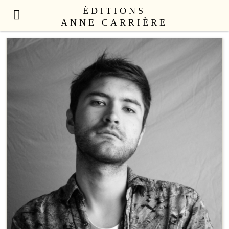
ÉDITIONS
ANNE CARRIÈRE
NOUVEAUTÉS
LITTÉRATURE FRANÇAISE
LITTÉRATURE ÉTRANGÈRE
NON FICTION
ANNE CARRIÈRE UNIVERS
SEX APPEAL
CATALOGUE
AUTEURS
LE COLLECTIF
CONTACT
PROFESSIONNELS