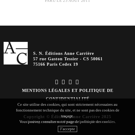
PARU LE 25 AOÛT 2011
S. N. Éditions Anne Carrière
57 rue Gaston Tessier - CS 50061
75166 Paris Cedex 19
MENTIONS LÉGALES ET POLITIQUE DE
CONFIDENTIALITÉ
Ce site utilise des cookies, qui sont strictement nécessaires au
fonctionnement technique du site, et ne sont pas des cookies de
traçage.
Copyright © Éditions Anne Carrière 2025
Vous pouvez consulter notre page de
politique des cookies
.
Coding
:
verot.net
-
Design
:
Cerise Heurteur