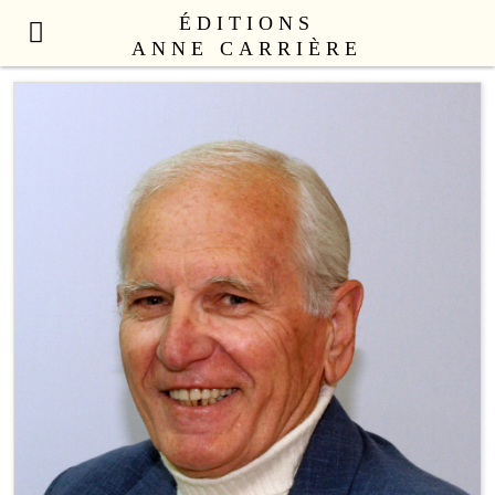
ÉDITIONS
ANNE CARRIÈRE
NOUVEAUTÉS
LITTÉRATURE FRANÇAISE
LITTÉRATURE ÉTRANGÈRE
NON FICTION
ANNE CARRIÈRE UNIVERS
SEX APPEAL
CATALOGUE
AUTEURS
LE COLLECTIF
CONTACT
PROFESSIONNELS