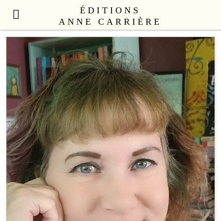
ÉDITIONS
ANNE CARRIÈRE
NOUVEAUTÉS
LITTÉRATURE FRANÇAISE
LITTÉRATURE ÉTRANGÈRE
NON FICTION
ANNE CARRIÈRE UNIVERS
SEX APPEAL
CATALOGUE
AUTEURS
LE COLLECTIF
CONTACT
PROFESSIONNELS