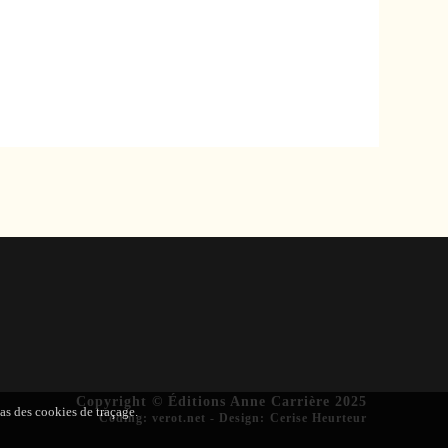
Copyright © Éditions Anne Carrière 2025
pas des cookies de traçage.
Coding
:
verot.net
-
Design
:
Cerise Heurteur