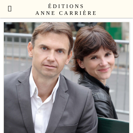
ÉDITIONS
ANNE CARRIÈRE
NOUVEAUTÉS
LITTÉRATURE FRANÇAISE
LITTÉRATURE ÉTRANGÈRE
NON FICTION
ANNE CARRIÈRE UNIVERS
SEX APPEAL
CATALOGUE
AUTEURS
LE COLLECTIF
CONTACT
PROFESSIONNELS