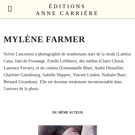
ÉDITIONS
ANNE CARRIÈRE
NOUVEAUTÉS
LITTÉRATURE FRANÇAISE
MYLÈNE FARMER
LITTÉRATURE ÉTRANGÈRE
NON FICTION
Sylvie Lancrenon a photographié de nombreuses stars de la mode (Laetitia
Casta, Inès de Fressange, Estelle Lefébure), des médias (Claire Chazal,
ANNE CARRIÈRE UNIVERS
Laurence Ferrari), et du cinéma (Emmanuelle Béart, André Dussollier,
SEX APPEAL
Charlotte Gainsbourg, Isabelle Huppert, Vincent Lindon, Nathalie Baye,
Bernard Giraudeau). Elle est devenue totalement incontournable dans
CATALOGUE
l'univers de la photo.
AUTEURS
LE COLLECTIF
CONTACT
DU MÊME AUTEUR
PROFESSIONNELS