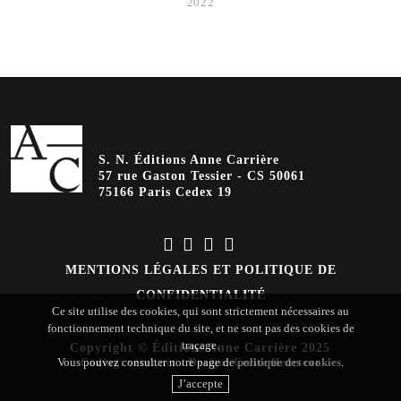
2022
S. N. Éditions Anne Carrière
57 rue Gaston Tessier - CS 50061
75166 Paris Cedex 19
MENTIONS LÉGALES ET POLITIQUE DE
CONFIDENTIALITÉ
Ce site utilise des cookies, qui sont strictement nécessaires au
fonctionnement technique du site, et ne sont pas des cookies de
traçage.
Copyright © Éditions Anne Carrière 2025
Vous pouvez consulter notre page de
politique des cookies
.
Coding
:
verot.net
-
Design
:
Cerise Heurteur