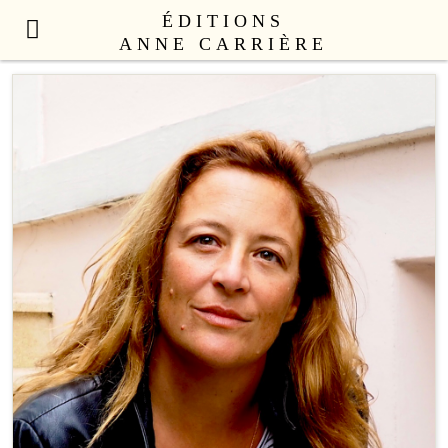
ÉDITIONS
ANNE CARRIÈRE
NOUVEAUTÉS
LITTÉRATURE FRANÇAISE
LITTÉRATURE ÉTRANGÈRE
NON FICTION
ANNE CARRIÈRE UNIVERS
SEX APPEAL
CATALOGUE
AUTEURS
LE COLLECTIF
CONTACT
PROFESSIONNELS