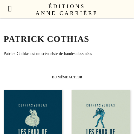
ÉDITIONS
ANNE CARRIÈRE
NOUVEAUTÉS
LITTÉRATURE FRANÇAISE
PATRICK COTHIAS
LITTÉRATURE ÉTRANGÈRE
NON FICTION
Patrick Cothias est un scénariste de bandes dessinées.
ANNE CARRIÈRE UNIVERS
SEX APPEAL
DU MÊME AUTEUR
CATALOGUE
AUTEURS
LE COLLECTIF
CONTACT
PROFESSIONNELS