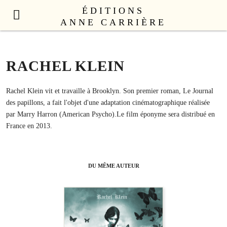
ÉDITIONS
ANNE CARRIÈRE
NOUVEAUTÉS
LITTÉRATURE FRANÇAISE
RACHEL KLEIN
LITTÉRATURE ÉTRANGÈRE
NON FICTION
Rachel Klein vit et travaille à Brooklyn. Son premier roman, Le Journal
des papillons, a fait l'objet d'une adaptation cinématographique réalisée
ANNE CARRIÈRE UNIVERS
par Marry Harron (American Psycho).Le film éponyme sera distribué en
SEX APPEAL
France en 2013.
CATALOGUE
AUTEURS
DU MÊME AUTEUR
LE COLLECTIF
CONTACT
PROFESSIONNELS