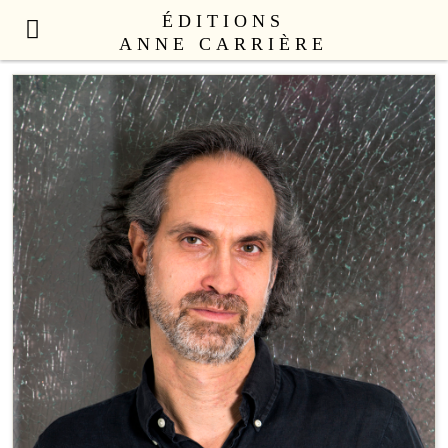
ÉDITIONS
ANNE CARRIÈRE
NOUVEAUTÉS
LITTÉRATURE FRANÇAISE
LITTÉRATURE ÉTRANGÈRE
NON FICTION
ANNE CARRIÈRE UNIVERS
SEX APPEAL
CATALOGUE
AUTEURS
LE COLLECTIF
CONTACT
PROFESSIONNELS