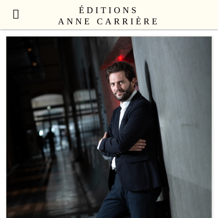
ÉDITIONS
ANNE CARRIÈRE
NOUVEAUTÉS
LITTÉRATURE FRANÇAISE
LITTÉRATURE ÉTRANGÈRE
NON FICTION
ANNE CARRIÈRE UNIVERS
SEX APPEAL
CATALOGUE
AUTEURS
LE COLLECTIF
CONTACT
PROFESSIONNELS