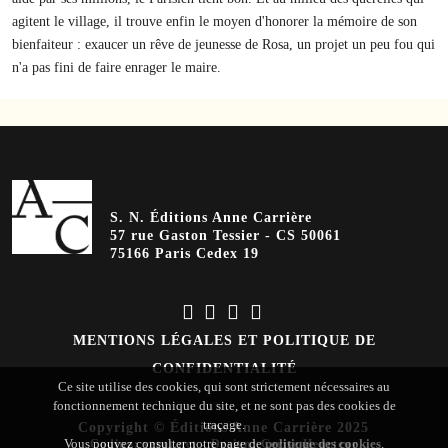
agitent le village, il trouve enfin le moyen d'honorer la mémoire de son
bienfaiteur : exaucer un rêve de jeunesse de Rosa, un projet un peu fou qui
n'a pas fini de faire enrager le maire.
S. N. Éditions Anne Carrière
57 rue Gaston Tessier - CS 50061
75166 Paris Cedex 19
MENTIONS LÉGALES ET POLITIQUE DE
CONFIDENTIALITÉ
Ce site utilise des cookies, qui sont strictement nécessaires au
fonctionnement technique du site, et ne sont pas des cookies de
traçage.
Copyright © Éditions Anne Carrière 2025
Vous pouvez consulter notre page de
politique des cookies
.
Coding
:
verot.net
-
Design
:
Cerise Heurteur