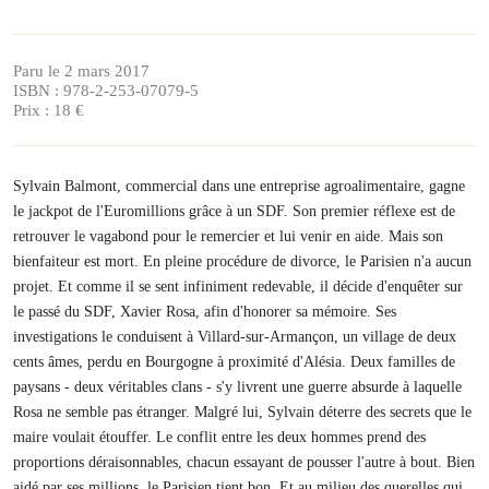
Paru le 2 mars 2017
ISBN : 978-2-253-07079-5
Prix : 18 €
Sylvain Balmont, commercial dans une entreprise agroalimentaire, gagne
le jackpot de l'Euromillions grâce à un SDF. Son premier réflexe est de
retrouver le vagabond pour le remercier et lui venir en aide. Mais son
bienfaiteur est mort. En pleine procédure de divorce, le Parisien n'a aucun
projet. Et comme il se sent infiniment redevable, il décide d'enquêter sur
le passé du SDF, Xavier Rosa, afin d'honorer sa mémoire. Ses
investigations le conduisent à Villard-sur-Armançon, un village de deux
cents âmes, perdu en Bourgogne à proximité d'Alésia. Deux familles de
paysans - deux véritables clans - s'y livrent une guerre absurde à laquelle
Rosa ne semble pas étranger. Malgré lui, Sylvain déterre des secrets que le
maire voulait étouffer. Le conflit entre les deux hommes prend des
proportions déraisonnables, chacun essayant de pousser l'autre à bout. Bien
aidé par ses millions, le Parisien tient bon. Et au milieu des querelles qui