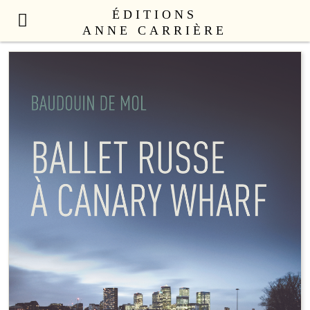
ÉDITIONS
ANNE CARRIÈRE
NOUVEAUTÉS
LITTÉRATURE FRANÇAISE
LITTÉRATURE ÉTRANGÈRE
NON FICTION
ANNE CARRIÈRE UNIVERS
SEX APPEAL
CATALOGUE
AUTEURS
LE COLLECTIF
CONTACT
PROFESSIONNELS