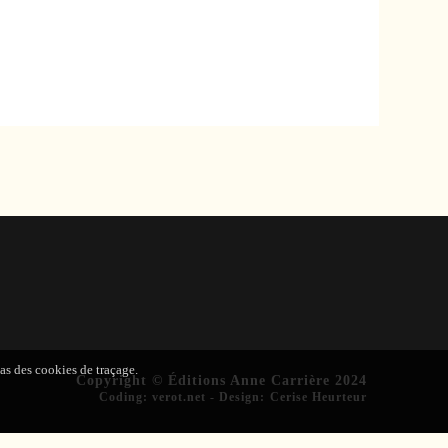
pas des cookies de traçage.
Copyright © Éditions Anne Carrière 2024
Coding
:
verot.net
-
Design
:
Cerise Heurteur