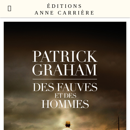
ÉDITIONS
ANNE CARRIÈRE
NOUVEAUTÉS
LITTÉRATURE FRANÇAISE
LITTÉRATURE ÉTRANGÈRE
NON FICTION
ANNE CARRIÈRE UNIVERS
SEX APPEAL
CATALOGUE
AUTEURS
LE COLLECTIF
CONTACT
PROFESSIONNELS