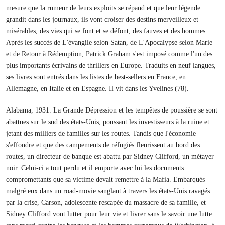
mesure que la rumeur de leurs exploits se répand et que leur légende
grandit dans les journaux, ils vont croiser des destins merveilleux et
misérables, des vies qui se font et se défont, des fauves et des hommes.
Après les succès de L'évangile selon Satan, de L'Apocalypse selon Marie
et de Retour à Rédemption, Patrick Graham s'est imposé comme l'un des
plus importants écrivains de thrillers en Europe. Traduits en neuf langues,
ses livres sont entrés dans les listes de best-sellers en France, en
Allemagne, en Italie et en Espagne. Il vit dans les Yvelines (78).
Alabama, 1931. La Grande Dépression et les tempêtes de poussière se sont
abattues sur le sud des états-Unis, poussant les investisseurs à la ruine et
jetant des milliers de familles sur les routes. Tandis que l'économie
s'effondre et que des campements de réfugiés fleurissent au bord des
routes, un directeur de banque est abattu par Sidney Clifford, un métayer
noir. Celui-ci a tout perdu et il emporte avec lui les documents
compromettants que sa victime devait remettre à la Mafia. Embarqués
malgré eux dans un road-movie sanglant à travers les états-Unis ravagés
par la crise, Carson, adolescente rescapée du massacre de sa famille, et
Sidney Clifford vont lutter pour leur vie et livrer sans le savoir une lutte