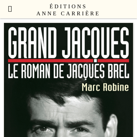
ÉDITIONS
ANNE CARRIÈRE
NOUVEAUTÉS
LITTÉRATURE FRANÇAISE
LITTÉRATURE ÉTRANGÈRE
NON FICTION
ANNE CARRIÈRE UNIVERS
SEX APPEAL
CATALOGUE
AUTEURS
LE COLLECTIF
CONTACT
PROFESSIONNELS