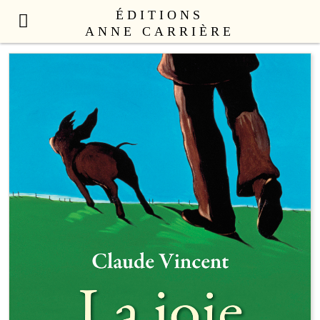
ÉDITIONS
ANNE CARRIÈRE
NOUVEAUTÉS
LITTÉRATURE FRANÇAISE
LITTÉRATURE ÉTRANGÈRE
NON FICTION
ANNE CARRIÈRE UNIVERS
SEX APPEAL
CATALOGUE
AUTEURS
LE COLLECTIF
CONTACT
PROFESSIONNELS