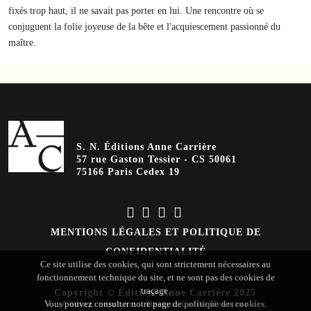
fixés trop haut, il ne savait pas porter en lui. Une rencontre où se
conjuguent la folie joyeuse de la bête et l'acquiescement passionné du
maître.
S. N. Éditions Anne Carrière
57 rue Gaston Tessier - CS 50061
75166 Paris Cedex 19
MENTIONS LÉGALES ET POLITIQUE DE
CONFIDENTIALITÉ
Ce site utilise des cookies, qui sont strictement nécessaires au
fonctionnement technique du site, et ne sont pas des cookies de
traçage.
Copyright © Éditions Anne Carrière 2025
Vous pouvez consulter notre page de
politique des cookies
.
Coding
:
verot.net
-
Design
:
Cerise Heurteur