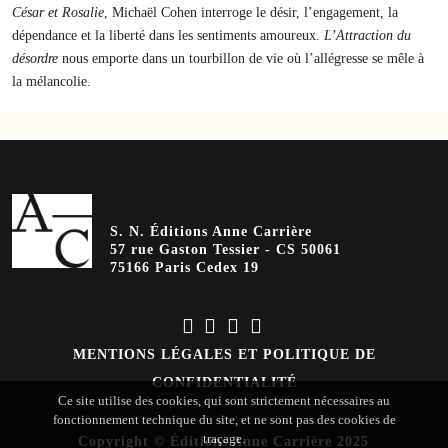
César et Rosalie
, Michaël Cohen interroge le désir, l’engagement, la
dépendance et la liberté dans les sentiments amoureux.
L’Attraction du
désordre
nous emporte dans un tourbillon de vie où l’allégresse se mêle à
la mélancolie.
S. N. Éditions Anne Carrière
57 rue Gaston Tessier - CS 50061
75166 Paris Cedex 19
MENTIONS LÉGALES ET POLITIQUE DE
CONFIDENTIALITÉ
Ce site utilise des cookies, qui sont strictement nécessaires au
fonctionnement technique du site, et ne sont pas des cookies de
traçage.
Copyright © Éditions Anne Carrière 2025