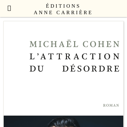
ÉDITIONS
ANNE CARRIÈRE
NOUVEAUTÉS
LITTÉRATURE FRANÇAISE
LITTÉRATURE ÉTRANGÈRE
NON FICTION
ANNE CARRIÈRE UNIVERS
SEX APPEAL
CATALOGUE
AUTEURS
LE COLLECTIF
CONTACT
PROFESSIONNELS