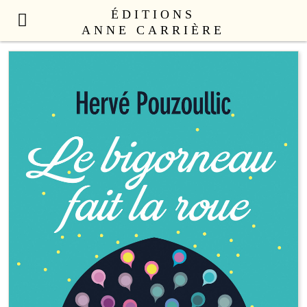
ÉDITIONS
ANNE CARRIÈRE
NOUVEAUTÉS
LITTÉRATURE FRANÇAISE
LITTÉRATURE ÉTRANGÈRE
NON FICTION
ANNE CARRIÈRE UNIVERS
SEX APPEAL
CATALOGUE
AUTEURS
LE COLLECTIF
CONTACT
PROFESSIONNELS