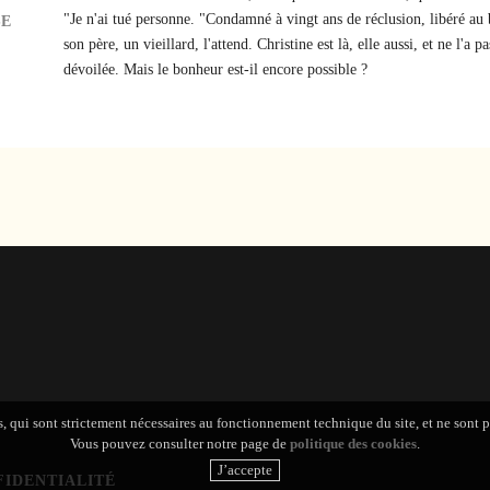
"Je n'ai tué personne. "Condamné à vingt ans de réclusion, libéré au b
SE
son père, un vieillard, l'attend. Christine est là, elle aussi, et ne l'a 
dévoilée. Mais le bonheur est-il encore possible ?
s, qui sont strictement nécessaires au fonctionnement technique du site, et ne sont 
Vous pouvez consulter notre page de
politique des cookies
.
FIDENTIALITÉ