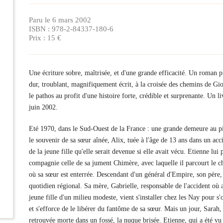
Paru le 6 mars 2002
ISBN : 978-2-84337-180-6
Prix : 15 €
Une écriture sobre, maîtrisée, et d'une grande efficacité. Un roman 
dur, troublant, magnifiquement écrit, à la croisée des chemins de Gion
le pathos au profit d'une histoire forte, crédible et surprenante. Un li
juin 2002.
Eté 1970, dans le Sud-Ouest de la France : une grande demeure au p
le souvenir de sa sœur aînée, Alix, tuée à l'âge de 13 ans dans un ac
de la jeune fille qu'elle serait devenue si elle avait vécu. Etienne lu
compagnie celle de sa jument Chimère, avec laquelle il parcourt le ch
où sa sœur est enterrée. Descendant d'un général d'Empire, son père
quotidien régional. Sa mère, Gabrielle, responsable de l'accident où a
jeune fille d'un milieu modeste, vient s'installer chez les Nay pour 
et s'efforce de le libérer du fantôme de sa sœur. Mais un jour, Sarah
retrouvée morte dans un fossé, la nuque brisée. Etienne, qui a été vu 