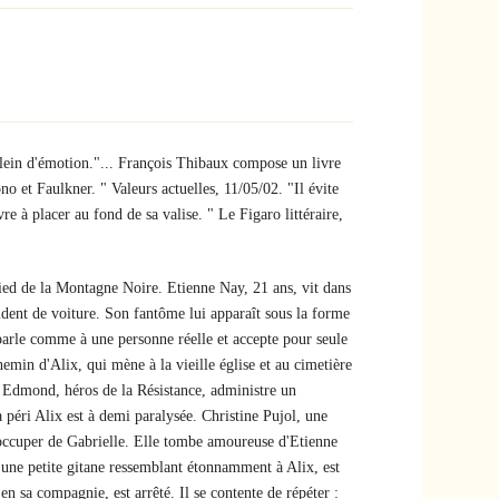
plein d'émotion."... François Thibaux compose un livre
o et Faulkner. " Valeurs actuelles, 11/05/02. "Il évite
vre à placer au fond de sa valise. " Le Figaro littéraire,
ied de la Montagne Noire. Etienne Nay, 21 ans, vit dans
cident de voiture. Son fantôme lui apparaît sous la forme
i parle comme à une personne réelle et accepte pour seule
emin d'Alix, qui mène à la vieille église et au cimetière
, Edmond, héros de la Résistance, administre un
 péri Alix est à demi paralysée. Christine Pujol, une
s'occuper de Gabrielle. Elle tombe amoureuse d'Etienne
, une petite gitane ressemblant étonnamment à Alix, est
en sa compagnie, est arrêté. Il se contente de répéter :