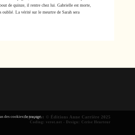
out de quinze, il rentre chez lui. Gabrielle est morte,
pas oublié. La vérité sur le meurtre de Sarah sera
pas des cookies de traçage.
Copyright © Éditions Anne Carrière 2025
Coding
:
verot.net
-
Design
:
Cerise Heurteur