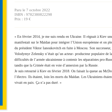
Paru le 7 octobre 2022
ISBN : 9782380822298
Prix : 19 €
« En février 2014, je me suis rendu en Ukraine. Il régnait à Kiev un
manifestait sur le Maïdan pour intégrer l’Union européenne et on pleur
du président Viktor Ianoukovitch en fuite à Moscou. Son successeur, 
Volodymyr Zelensky n’était qu’un acteur- producteur populaire de la t
difficultés de l’armée ukrainienne à contenir les séparatistes pro-Russ
tandis que la Crimée était en voie d’annexion par la Russie.
Je suis retourné à Kiev en février 2018. On faisait la queue au McDo
l’électro. Ils étaient, loin les morts du Maïdan. Les Ukrainiens étaie
vivait en paix. Ça n’a pas duré. »