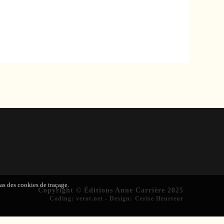
pas des cookies de traçage.
Copyright © Éditions Anne Carrière 2025
Coding
:
verot.net
-
Design
:
Cerise Heurteur