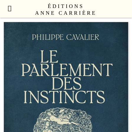
ÉDITIONS
ANNE CARRIÈRE
NOUVEAUTÉS
LITTÉRATURE FRANÇAISE
LITTÉRATURE ÉTRANGÈRE
NON FICTION
ANNE CARRIÈRE UNIVERS
SEX APPEAL
CATALOGUE
AUTEURS
LE COLLECTIF
CONTACT
PROFESSIONNELS