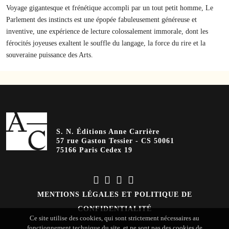
Voyage gigantesque et frénétique accompli par un tout petit homme, Le
Parlement des instincts est une épopée fabuleusement généreuse et
inventive, une expérience de lecture colossalement immorale, dont les
férocités joyeuses exaltent le souffle du langage, la force du rire et la
souveraine puissance des Arts.
S. N. Éditions Anne Carrière
57 rue Gaston Tessier - CS 50061
75166 Paris Cedex 19
MENTIONS LÉGALES ET POLITIQUE DE
CONFIDENTIALITÉ
Ce site utilise des cookies, qui sont strictement nécessaires au
fonctionnement technique du site, et ne sont pas des cookies de