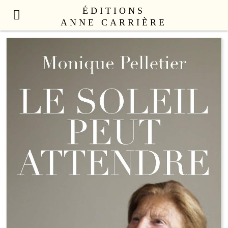
ÉDITIONS
ANNE CARRIÈRE
NOUVEAUTÉS
LITTÉRATURE FRANÇAISE
LITTÉRATURE ÉTRANGÈRE
NON FICTION
ANNE CARRIÈRE UNIVERS
SEX APPEAL
CATALOGUE
AUTEURS
LE COLLECTIF
CONTACT
PROFESSIONNELS