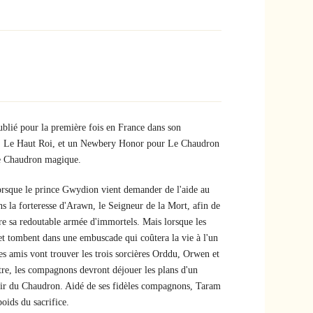
ublié pour la première fois en France dans son
pus, Le Haut Roi, et un Newbery Honor pour Le Chaudron
le Chaudron magique.
orsque le prince Gwydion vient demander de l'aide au
ns la forteresse d'Arawn, le Seigneur de la Mort, afin de
re sa redoutable armée d'immortels. Mais lorsque les
u et tombent dans une embuscade qui coûtera la vie à l'un
es amis vont trouver les trois sorcières Orddu, Orwen et
ntre, les compagnons devront déjouer les plans d'un
ouvoir du Chaudron. Aidé de ses fidèles compagnons, Taram
poids du sacrifice.