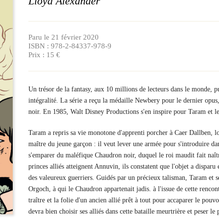
Lloyd Alexander
Paru le 21 février 2020
ISBN : 978-2-84337-978-9
Prix : 15 €
Un trésor de la fantasy, aux 10 millions de lecteurs dans le monde, p
intégralité. La série a reçu la médaille Newbery pour le dernier o
noir. En 1985, Walt Disney Productions s'en inspire pour Taram et 
Taram a repris sa vie monotone d'apprenti porcher à Caer Dallben, l
maître du jeune garçon : il veut lever une armée pour s'introduire da
s'emparer du maléfique Chaudron noir, duquel le roi maudit fait naît
princes alliés atteignent Annuvin, ils constatent que l'objet a dispar
des valeureux guerriers. Guidés par un précieux talisman, Taram et s
Orgoch, à qui le Chaudron appartenait jadis. à l'issue de cette renco
traître et la folie d'un ancien allié prêt à tout pour accaparer le p
devra bien choisir ses alliés dans cette bataille meurtrière et peser le 