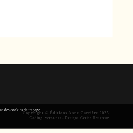
pas des cookies de traçage.
Copyright © Éditions Anne Carrière 2025
Coding
:
verot.net
-
Design
:
Cerise Heurteur