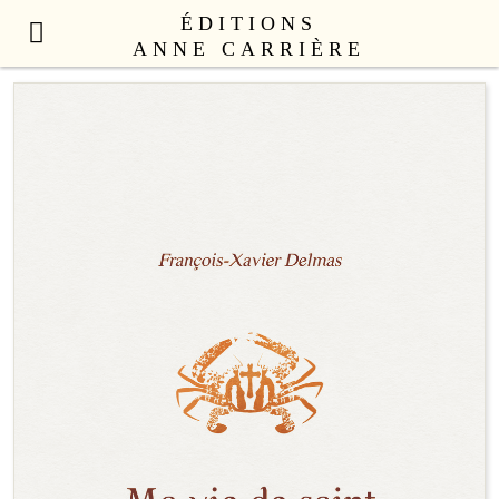
ÉDITIONS
ANNE CARRIÈRE
NOUVEAUTÉS
LITTÉRATURE FRANÇAISE
LITTÉRATURE ÉTRANGÈRE
NON FICTION
ANNE CARRIÈRE UNIVERS
SEX APPEAL
CATALOGUE
AUTEURS
LE COLLECTIF
CONTACT
PROFESSIONNELS