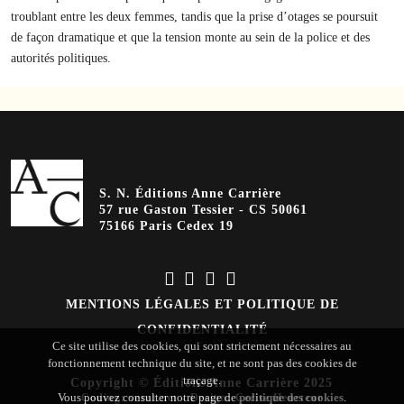
troublant entre les deux femmes, tandis que la prise d’otages se poursuit
de façon dramatique et que la tension monte au sein de la police et des
autorités politiques.
S. N. Éditions Anne Carrière
57 rue Gaston Tessier - CS 50061
75166 Paris Cedex 19
MENTIONS LÉGALES ET POLITIQUE DE
CONFIDENTIALITÉ
Ce site utilise des cookies, qui sont strictement nécessaires au
fonctionnement technique du site, et ne sont pas des cookies de
traçage.
Copyright © Éditions Anne Carrière 2025
Vous pouvez consulter notre page de
politique des cookies
.
Coding
:
verot.net
-
Design
:
Cerise Heurteur