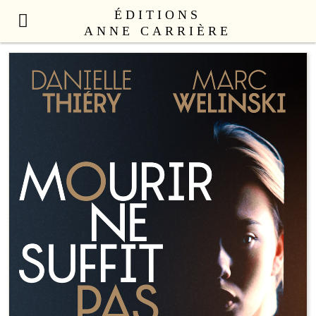
ÉDITIONS
ANNE CARRIÈRE
NOUVEAUTÉS
LITTÉRATURE FRANÇAISE
LITTÉRATURE ÉTRANGÈRE
NON FICTION
ANNE CARRIÈRE UNIVERS
SEX APPEAL
CATALOGUE
AUTEURS
LE COLLECTIF
CONTACT
PROFESSIONNELS