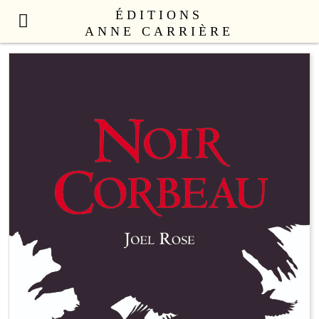
ÉDITIONS
ANNE CARRIÈRE
NOUVEAUTÉS
LITTÉRATURE FRANÇAISE
LITTÉRATURE ÉTRANGÈRE
NON FICTION
ANNE CARRIÈRE UNIVERS
SEX APPEAL
CATALOGUE
AUTEURS
LE COLLECTIF
CONTACT
PROFESSIONNELS