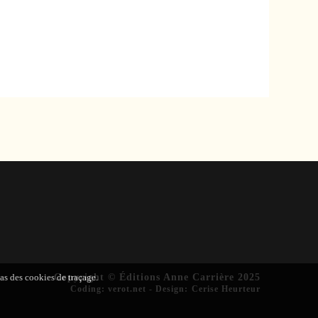
pas des cookies de traçage.
Copyright © Éditions Anne Carrière 2025
Coding
:
verot.net
-
Design
:
Cerise Heurteur