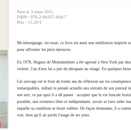
Paru le 3 mars 2011
ISBN : 978-2-84337-604-7
Prix : 15.20 €
Mi-témoignage, mi-essai, ce livre est aussi une méditation inspirée s
pour affronter les pires épreuves.
En 1978, Hugues de Montalembert a été agressé à New York par deu
violent, l'un d'eux lui a jeté du décapant au visage. En quelques heure
Cet ouvrage est le fruit de trente ans de réflexion sur les conséquenc
remarquables, mêlant la pensée actuelle aux extraits de son journal int
son sort, ce par quoi il a dû passer : accepter que la vie bascule bru
possible, une existence libre et indépendante, savoir se faire aider mai
laquelle sa condition se ferait oublier. De façon étonnante, il a con
voir, bien qu'il ait perdu l'usage de ses yeux.