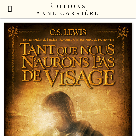
ÉDITIONS
ANNE CARRIÈRE
NOUVEAUTÉS
LITTÉRATURE FRANÇAISE
LITTÉRATURE ÉTRANGÈRE
NON FICTION
ANNE CARRIÈRE UNIVERS
SEX APPEAL
CATALOGUE
AUTEURS
LE COLLECTIF
CONTACT
PROFESSIONNELS