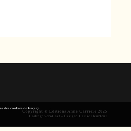
pas des cookies de traçage.
Copyright © Éditions Anne Carrière 2025
Coding
:
verot.net
-
Design
:
Cerise Heurteur