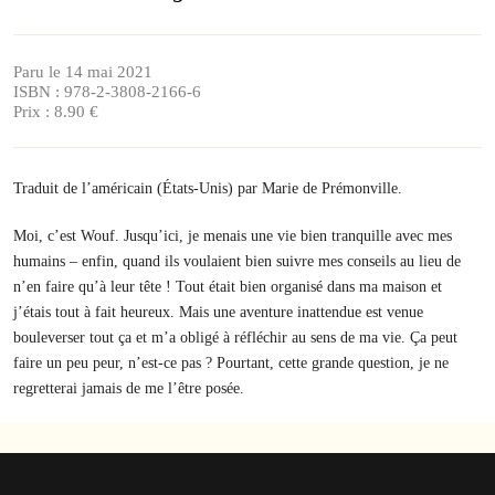
Paru le 14 mai 2021
ISBN : 978-2-3808-2166-6
Prix : 8.90 €
Traduit de l’américain (États-Unis) par Marie de Prémonville.
Moi, c’est Wouf. Jusqu’ici, je menais une vie bien tranquille avec mes
humains – enfin, quand ils voulaient bien suivre mes conseils au lieu de
n’en faire qu’à leur tête ! Tout était bien organisé dans ma maison et
j’étais tout à fait heureux. Mais une aventure inattendue est venue
bouleverser tout ça et m’a obligé à réfléchir au sens de ma vie. Ça peut
faire un peu peur, n’est-ce pas ? Pourtant, cette grande question, je ne
regretterai jamais de me l’être posée.