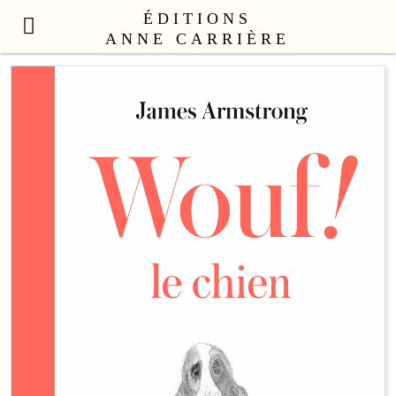
ÉDITIONS
ANNE CARRIÈRE
NOUVEAUTÉS
LITTÉRATURE FRANÇAISE
LITTÉRATURE ÉTRANGÈRE
NON FICTION
ANNE CARRIÈRE UNIVERS
SEX APPEAL
CATALOGUE
AUTEURS
LE COLLECTIF
CONTACT
PROFESSIONNELS