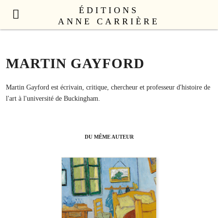
ÉDITIONS
ANNE CARRIÈRE
NOUVEAUTÉS
LITTÉRATURE FRANÇAISE
MARTIN GAYFORD
LITTÉRATURE ÉTRANGÈRE
NON FICTION
Martin Gayford est écrivain, critique, chercheur et professeur d'histoire de
l'art à l'université de Buckingham.
ANNE CARRIÈRE UNIVERS
SEX APPEAL
CATALOGUE
DU MÊME AUTEUR
AUTEURS
LE COLLECTIF
CONTACT
PROFESSIONNELS