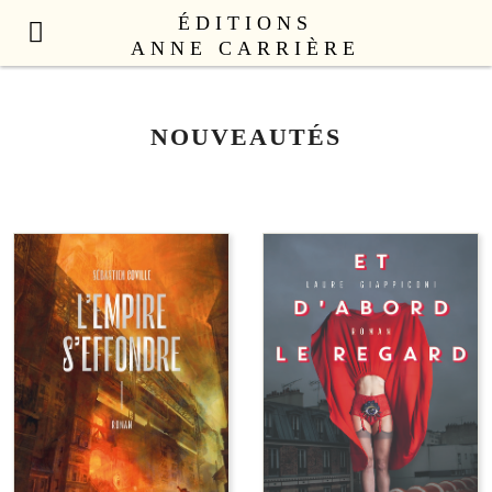
ÉDITIONS
ANNE CARRIÈRE
NOUVEAUTÉS
NOUVEAUTÉS
LITTÉRATURE FRANÇAISE
LITTÉRATURE ÉTRANGÈRE
NON FICTION
ANNE CARRIÈRE UNIVERS
SEX APPEAL
CATALOGUE
AUTEURS
LE COLLECTIF
CONTACT
PROFESSIONNELS