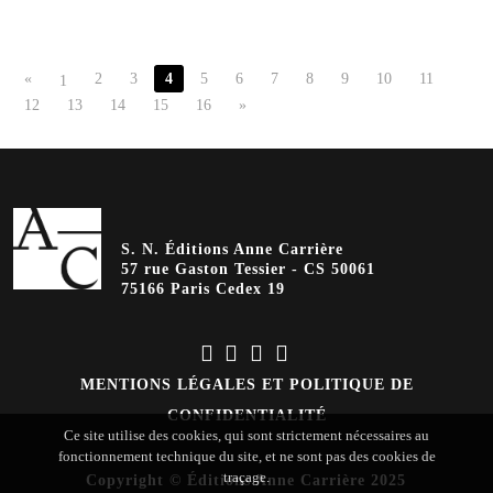
«
2
3
4
5
6
7
8
9
10
11
1
12
13
14
15
16
»
S. N. Éditions Anne Carrière
57 rue Gaston Tessier - CS 50061
75166 Paris Cedex 19
MENTIONS LÉGALES ET POLITIQUE DE
CONFIDENTIALITÉ
Ce site utilise des cookies, qui sont strictement nécessaires au
fonctionnement technique du site, et ne sont pas des cookies de
traçage.
Copyright © Éditions Anne Carrière 2025